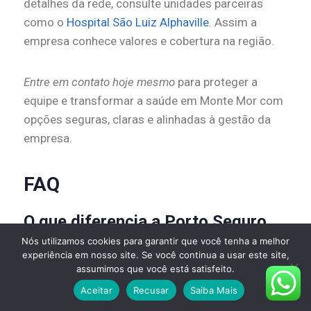
detalhes da rede, consulte unidades parceiras
como o
Hospital São Luiz Alphaville
. Assim a
empresa conhece valores e cobertura na região.
Entre em contato hoje mesmo
para proteger a
equipe e transformar a saúde em Monte Mor com
opções seguras, claras e alinhadas à gestão da
empresa.
FAQ
O que diferencia a Porto Seguro
Nós utilizamos cookies para garantir que você tenha a melhor
Saúde em Monte Mor?
experiência em nosso site. Se você continua a usar este site,
assumimos que você está satisfeito.
A operadora reúne solidez financeira e
Aceitar
Recusar
Saiba Mais
atendimento local com rede de hospitais e