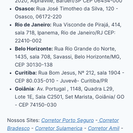
2020, Alphaville, Barueri/SP CEP 06454-000
Osasco:
Rua José Timotheo da Silva, 120 -
Osasco, 06172-220
Rio de Janeiro:
Rua Visconde de Pirajá, 414,
sala 718, Ipanema, Rio de Janeiro/RJ CEP:
22410-002
Belo Horizonte:
Rua Rio Grande do Norte,
1435, sala 708, Savassi, Belo Horizonte/MG,
CEP 30130-138
Curitiba:
Rua Bom Jesus, Nº 212, sala 1904 -
CEP 80.035-010 - Juvevê- Curitiba/PR
Goiânia
: Av. Portugal , 1148, Quadra L29,
Lote 1E, Sala C2501, Set Marista, Goiânia/ GO
- CEP 74150-030
Nossos Sites:
Corretor Porto Seguro
-
Corretor
Bradesco
-
Corretor Sulamerica
-
Corretor Amil
-