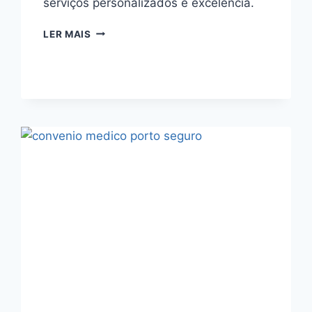
serviços personalizados e excelência.
PORTO
LER MAIS
SEGURO
PLANO
DE
SAUDE
EM
FERRAZ
DE
VASCONCELOS
COM
QUALIDADE
PREMIUM