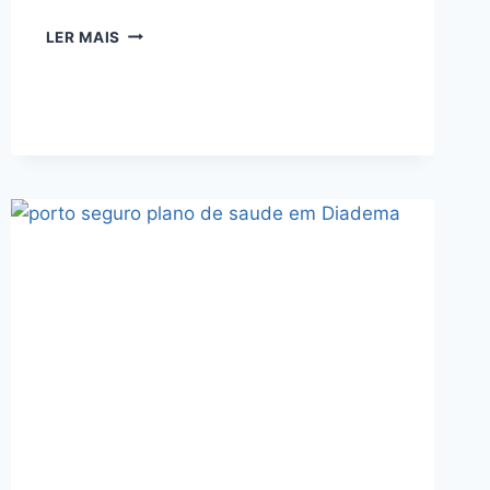
PORTO
LER MAIS
SEGURO
PLANO
DE
SAUDE
EM
EMBU-
GUAÇU
COM
MAXIMO