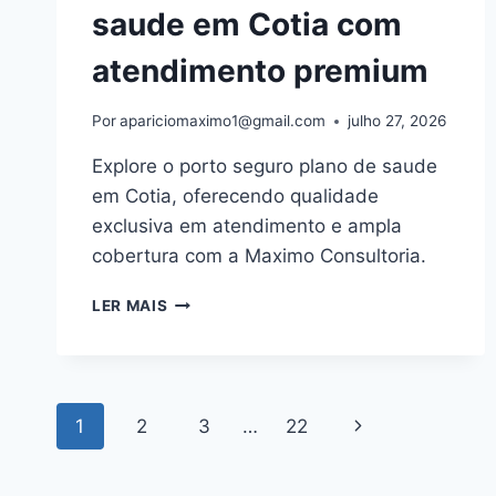
saude em Cotia com
atendimento premium
Por
apariciomaximo1@gmail.com
julho 27, 2026
Explore o porto seguro plano de saude
em Cotia, oferecendo qualidade
exclusiva em atendimento e ampla
cobertura com a Maximo Consultoria.
PORTO
LER MAIS
SEGURO
PLANO
DE
SAUDE
Navegação
EM
Página
1
2
3
…
22
COTIA
da
COM
Seguinte
ATENDIMENTO