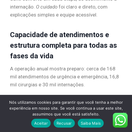
internação.
O cuidado
foi claro e direto, com
explicações simples e equipe acessível.
Capacidade de atendimentos e
estrutura completa para todas as
fases da vida
A operação anual mostra preparo: cerca de 168
mil atendimentos de urgência e emergência, 16,8
mil cirurgias e 30 mil internações.
Também há 100 mil consultas, 93 mil exames de
Nós utilizamos cookies para garantir que você tenha a melhor
experiência em nosso site. Se você continua a usar este site,
imagem e 2,4 milhões de análises clínicas. Esses
assumimos que você está satisfeito.
números me deram segurança para escolher o
Aceitar
Recusar
Saiba Mais
luiz alphaville.