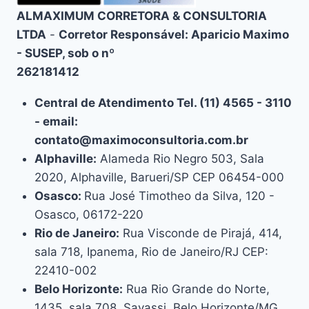
ALMAXIMUM CORRETORA & CONSULTORIA
LTDA
-
Corretor Responsável: Aparicio Maximo
- SUSEP, sob o nº
262181412
Central de Atendimento Tel. (11) 4565 - 3110
- email:
contato@maximoconsultoria.com.br
Alphaville:
Alameda Rio Negro 503, Sala
2020, Alphaville, Barueri/SP CEP 06454-000
Osasco:
Rua José Timotheo da Silva, 120 -
Osasco, 06172-220
Rio de Janeiro:
Rua Visconde de Pirajá, 414,
sala 718, Ipanema, Rio de Janeiro/RJ CEP:
22410-002
Belo Horizonte:
Rua Rio Grande do Norte,
1435, sala 708, Savassi, Belo Horizonte/MG,