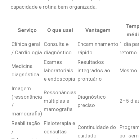
capacidade e rotina bem organizada.
Tem
Serviço
O que usei
Vantagem
médi
Clínica geral
Consulta e
Encaminhamento
1 dia pa
/ Cardiologia
diagnóstico
rápido
retorno
Exames
Resultados
Medicina
laboratoriais
integrados ao
Mesmo 
diagnóstica
e endoscopia
prontuário
Imagem
Ressonâncias
(ressonância
Diagnóstico
múltiplas e
2–5 dia
/
preciso
mamografia
mamografia)
Reabilitação
Fisioterapia e
Continuidade do
Progra
/
consultas
cuidado
por sem