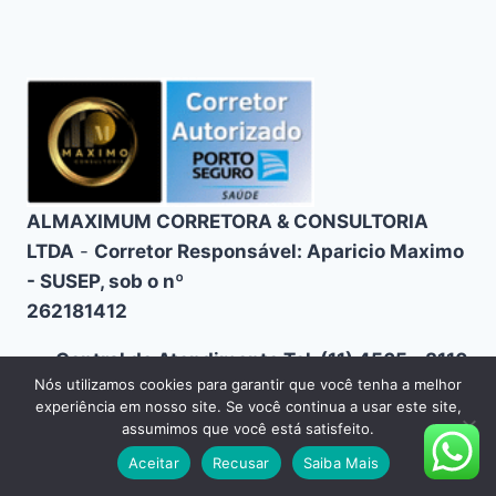
ALMAXIMUM CORRETORA & CONSULTORIA
LTDA
-
Corretor Responsável: Aparicio Maximo
- SUSEP, sob o nº
262181412
Central de Atendimento Tel. (11) 4565 - 3110
Nós utilizamos cookies para garantir que você tenha a melhor
- email:
experiência em nosso site. Se você continua a usar este site,
contato@maximoconsultoria.com.br
assumimos que você está satisfeito.
Alphaville:
Alameda Rio Negro 503, Sala
Aceitar
Recusar
Saiba Mais
2020, Alphaville, Barueri/SP CEP 06454-000