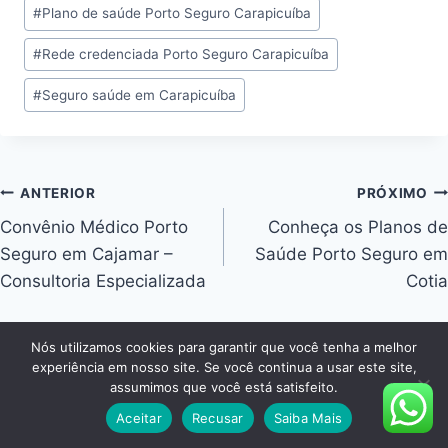
#
Plano de saúde Porto Seguro Carapicuíba
#
Rede credenciada Porto Seguro Carapicuíba
#
Seguro saúde em Carapicuíba
ANTERIOR
PRÓXIMO
Convênio Médico Porto
Conheça os Planos de
Seguro em Cajamar –
Saúde Porto Seguro em
Consultoria Especializada
Cotia
Nós utilizamos cookies para garantir que você tenha a melhor
experiência em nosso site. Se você continua a usar este site,
assumimos que você está satisfeito.
Posts Similares
Aceitar
Recusar
Saiba Mais