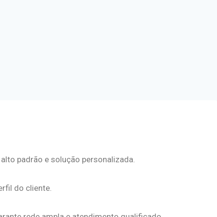
alto padrão e solução personalizada.
fil do cliente.
arante rede ampla e atendimento qualificado.