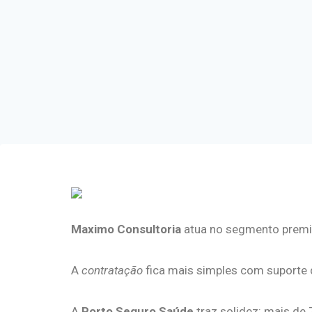
Maximo Consultoria
atua no segmento premiu
A
contratação
fica mais simples com suporte d
A
Porto Seguro Saúde
traz solidez: mais de 