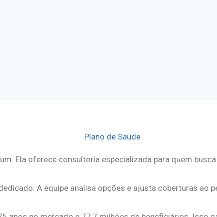
m. Ela oferece consultoria especializada para quem busca 
edicado. A equipe analisa opções e ajusta coberturas ao per
75 anos no mercado e 77,7 milhões de beneficiários. Isso g