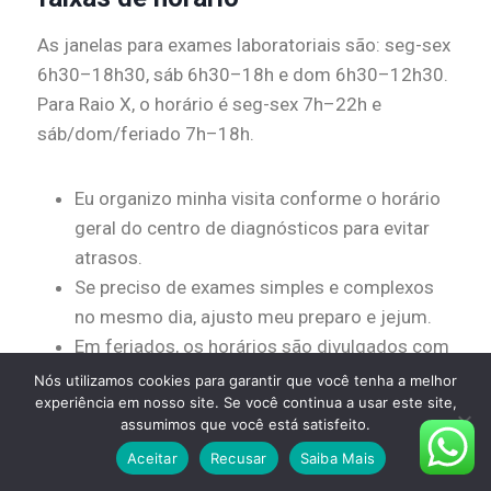
As janelas para exames laboratoriais são: seg-sex
6h30–18h30, sáb 6h30–18h e dom 6h30–12h30.
Para Raio X, o horário é seg-sex 7h–22h e
sáb/dom/feriado 7h–18h.
Eu organizo minha visita conforme o horário
geral do centro de diagnósticos para evitar
atrasos.
Se preciso de exames simples e complexos
no mesmo dia, ajusto meu preparo e jejum.
Em feriados, os horários são divulgados com
48 horas de antecedência.
Nós utilizamos cookies para garantir que você tenha a melhor
experiência em nosso site. Se você continua a usar este site,
Consigo planejar o deslocamento pela
rua
assumimos que você está satisfeito.
adma jafet
e evitar picos de tráfego.
Aceitar
Recusar
Saiba Mais