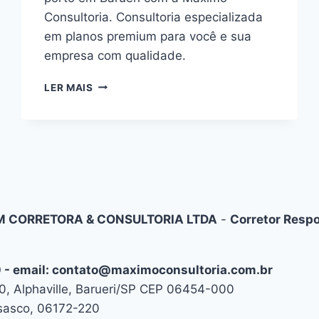
Consultoria. Consultoria especializada
em planos premium para você e sua
empresa com qualidade.
PLANOS
LER MAIS
DE
SAÚDE
PORTO
EM
BARUERI:
CONSULTORIA
ESPECIALIZADA
 CORRETORA & CONSULTORIA LTDA
-
Corretor Respo
10 - email: contato@maximoconsultoria.com.br
, Alphaville, Barueri/SP CEP 06454-000
Osasco, 06172-220