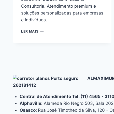
Consultoria. Atendimento premium e
soluções personalizadas para empresas
e indivíduos.
PORTO
LER MAIS
SEGURO
PLANO
DE
SAUDE
EM
BARUERI
ATENDIMENTO
PREMIUM
ALMAXIMUM
262181412
Central de Atendimento Tel. (11) 4565 - 31
Alphaville:
Alameda Rio Negro 503, Sala 2020
Osasco:
Rua José Timotheo da Silva, 120 - 