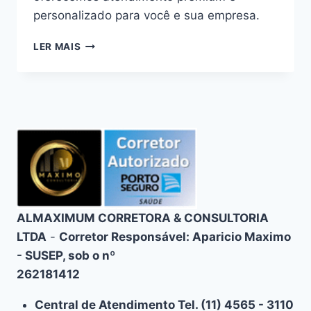
personalizado para você e sua empresa.
PLANO
LER MAIS
DE
SAÚDE
PORTO
SEGURO
EM
EMBU-
GUAÇU:
ATENDIMENTO
PREMIUM
ALMAXIMUM CORRETORA & CONSULTORIA
LTDA
-
Corretor Responsável: Aparicio Maximo
- SUSEP, sob o nº
262181412
Central de Atendimento Tel. (11) 4565 - 3110