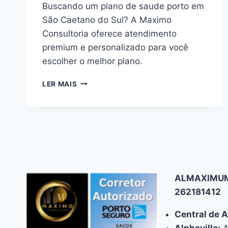
Buscando um plano de saude porto em
São Caetano do Sul? A Maximo
Consultoria oferece atendimento
premium e personalizado para você
escolher o melhor plano.
PLANOS
LER MAIS
DE
SAÚDE
PORTO
EM
SÃO
CAETANO
DO
SUL
ALMAXIMUM
COM
ATENDIMENTO
262181412
PREMIUM
Central de 
Alphaville:
A