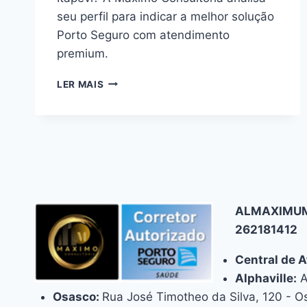
seu perfil para indicar a melhor solução
Porto Seguro com atendimento
premium.
ENCONTRE
LER MAIS
O
MELHOR
PLANO
DE
SAÚDE
PORTO
SEGURO
EM
ALMAXIMUM
ITAPEVI
262181412
Central de 
Alphaville:
A
Osasco:
Rua José Timotheo da Silva, 120 - 