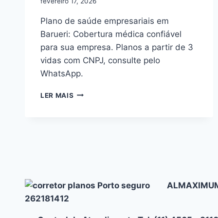
fevereiro 17, 2026
Plano de saúde empresariais em
Barueri: Cobertura médica confiável
para sua empresa. Planos a partir de 3
vidas com CNPJ, consulte pelo
WhatsApp.
PLANO
LER MAIS
DE
SAÚDE
EMPRESARIAIS
EM
BARUERI:
ESCOLHA
COM
CONFIANÇA
ALMAXIMUM
262181412