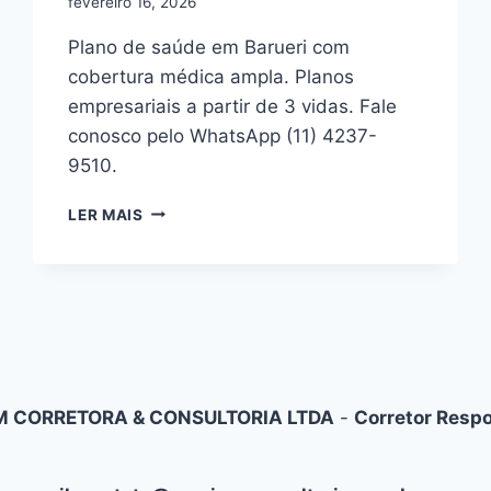
fevereiro 16, 2026
Plano de saúde em Barueri com
cobertura médica ampla. Planos
empresariais a partir de 3 vidas. Fale
conosco pelo WhatsApp (11) 4237-
9510.
PLANO
LER MAIS
DE
SAÚDE
EM
BARUERI:
COBERTURA
MÉDICA
COM
CUSTO/BENEFÍCIO
 CORRETORA & CONSULTORIA LTDA
-
Corretor Respo