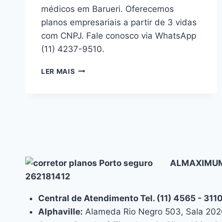
médicos em Barueri. Oferecemos
planos empresariais a partir de 3 vidas
com CNPJ. Fale conosco via WhatsApp
(11) 4237-9510.
CONVÊNIOS
LER MAIS
MÉDICOS
EM
BARUERI:
ORIENTAÇÃO
E
SUPORTE
ESPECIALIZADO
ALMAXIMUM
262181412
Central de Atendimento Tel. (11) 4565 - 31
Alphaville:
Alameda Rio Negro 503, Sala 2020